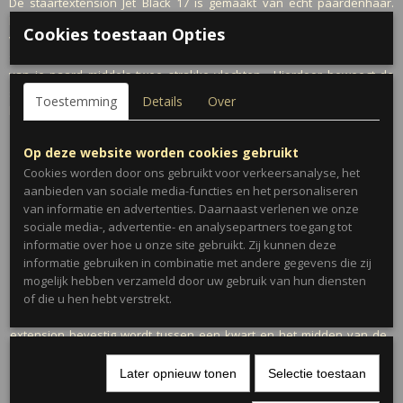
De staartextension Jet Black 17 is gemaakt van echt paardenhaar.
Bovenin de staart bevind zich een stukje leer. Dit leren stuk is
Cookies toestaan Opties
voorzien van twee openingen. Met behulp van de gratis bijgeleverde
staart haak wordt de extension ingevlochten bovenop de staartwortel
van je paard middels twee strakke vlechten. Hierdoor beweegt de
staart altijd natuurlijk mee met de eigen staart en is de extension als
Toestemming
Details
Over
het ware onzichtbaar!
Hoe bepaal je de lenge van de
Op deze website worden cookies gebruikt
Cookies worden door ons gebruikt voor verkeersanalyse, het
staartextension
aanbieden van sociale media-functies en het personaliseren
van informatie en advertenties. Daarnaast verlenen we onze
sociale media-, advertentie- en analysepartners toegang tot
informatie over hoe u onze site gebruikt. Zij kunnen deze
informatie gebruiken in combinatie met andere gegevens die zij
mogelijk hebben verzameld door uw gebruik van hun diensten
Uiteraard meet je eerst de lengte van de staartwortel van je paard.
of die u hen hebt verstrekt.
Hier reken je 75% van mee voor de lengte, omdat veelal de
extension bevestig wordt tussen een kwart en het midden van de
staartwortel. Vervolgens meet je de lengte die je graag wenst vanaf
de staartwortel erbij op. De extension kun je altijd nadat deze is
Later opnieuw tonen
Selectie toestaan
bevestigd op maat bijknippen. Een iets langere extension kiezen is