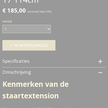
€ 185,00
(inclusief btw 21%)
Aantal
IN WINKELWAGEN
Specificaties
Productcode
Omschrijving
JB 17
Dikte
Kenmerken van de
Dik
Haarstructuur
staartextension
Slag