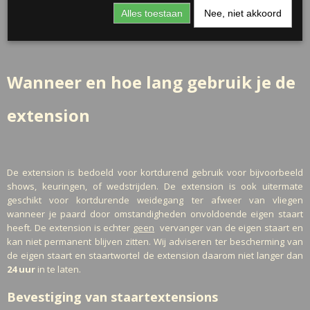
daarom te adviseren.
Alles toestaan
Nee, niet akkoord
Wanneer en hoe lang gebruik je de
extension
De extension is bedoeld voor kortdurend gebruik voor bijvoorbeeld
shows, keuringen, of wedstrijden. De extension is ook uitermate
geschikt voor kortdurende weidegang ter afweer van vliegen
wanneer je paard door omstandigheden onvoldoende eigen staart
heeft. De extension is echter
geen
vervanger van de eigen staart en
kan niet permanent blijven zitten. Wij adviseren ter bescherming van
de eigen staart en staartwortel de extension daarom niet langer dan
24 uur
in te laten.
Bevestiging van staartextensions