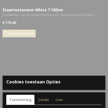
Staartextension White 7 100cm
Kenmerken van de staartextension De staartextension White 7…
€ 175,00
IN WINKELWAGEN
Cookies toestaan Opties
Toestemming
Details
Over
Staartextension White 17 117cm