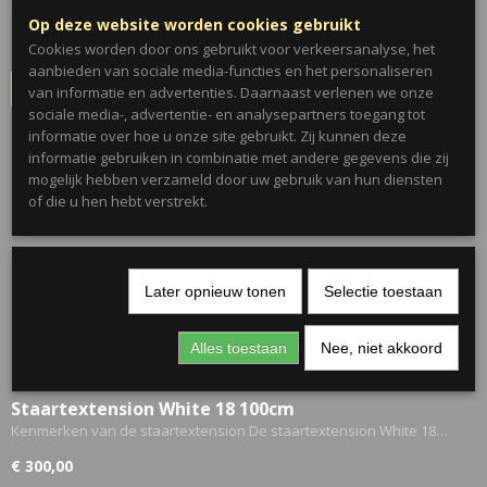
Kenmerken van de staartextension De staartextension White 17…
Op deze website worden cookies gebruikt
€ 155,00
Cookies worden door ons gebruikt voor verkeersanalyse, het
aanbieden van sociale media-functies en het personaliseren
IN WINKELWAGEN
van informatie en advertenties. Daarnaast verlenen we onze
sociale media-, advertentie- en analysepartners toegang tot
informatie over hoe u onze site gebruikt. Zij kunnen deze
informatie gebruiken in combinatie met andere gegevens die zij
mogelijk hebben verzameld door uw gebruik van hun diensten
of die u hen hebt verstrekt.
Later opnieuw tonen
Selectie toestaan
Alles toestaan
Nee, niet akkoord
Staartextension White 18 100cm
Kenmerken van de staartextension De staartextension White 18…
€ 300,00