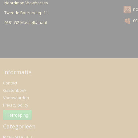
NoordmanShowhorses
n
Tweede Boerendiep 11
00
9581 GZ Musselkanaal
Informatie
Contact
Gastenboek
Voorwaarden
Privacy policy
Herroeping
Categorieën
Joca Horse Tails