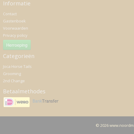
Informatie
Contact
Gastenboek
Voorwaarden
Privacy policy
Herroeping
Categorieën
Joca Horse Tails
Grooming
2nd Change
Betaalmethodes
© 2026 www.noordma