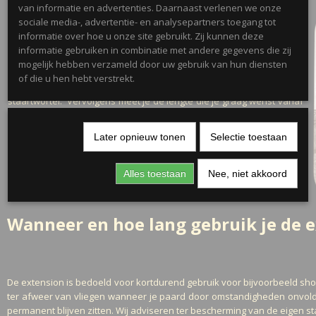
van informatie en advertenties. Daarnaast verlenen we onze
sociale media-, advertentie- en analysepartners toegang tot
informatie over hoe u onze site gebruikt. Zij kunnen deze
informatie gebruiken in combinatie met andere gegevens die zij
Uiteraard meet je eerst de lengte van de staartwortel van je paard.
mogelijk hebben verzameld door uw gebruik van hun diensten
Hier reken je 75% van mee voor de lengte, omdat veelal de
of die u hen hebt verstrekt.
extension bevestig wordt tussen een kwart en het midden van de
staartwortel. Vervolgens meet je de lengte die je graag wenst vanaf
de staartwortel erbij op. De extension kun je altijd nadat deze is
bevestigd op maat bijknippen. Een iets langere extension kiezen is
Later opnieuw tonen
Selectie toestaan
daarom te adviseren.
Alles toestaan
Nee, niet akkoord
Wanneer en hoe lang gebruik je de 
De extension is bedoeld voor kortdurend gebruik voor bijvoorbeeld sho
ter afweer van vliegen wanneer je paard door omstandigheden onvoldo
permanent blijven zitten. Wij adviseren ter bescherming van de eigen s