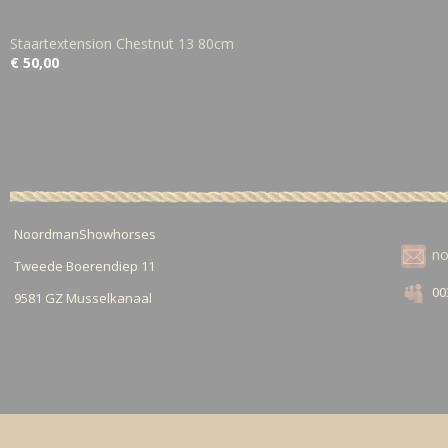
Staartextension Chestnut 13 80cm
€ 50,00
NoordmanShowhorses
n
Tweede Boerendiep 11
00
9581 GZ Musselkanaal