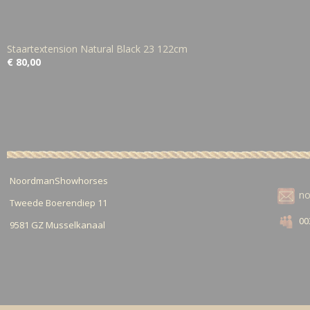
Staartextension Natural Black 23 122cm
€ 80,00
NoordmanShowhorses
n
Tweede Boerendiep 11
00
9581 GZ Musselkanaal